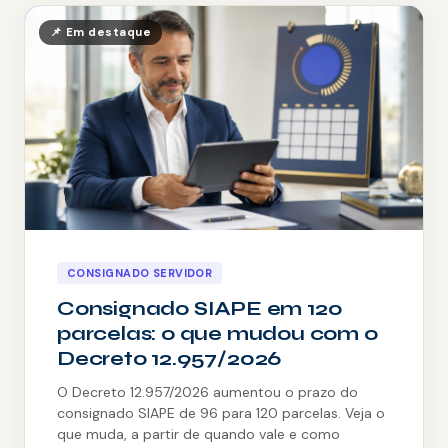
📌 Em destaque
Moto
Agronegócio
Reforma
Serviços
SEGUROS
CONSIGNADO SERVIDOR
Vida
Consignado SIAPE em 120
parcelas: o que mudou com o
Residencial
Decreto 12.957/2026
Auto
O Decreto 12.957/2026 aumentou o prazo do
consignado SIAPE de 96 para 120 parcelas. Veja o
Prestamista
que muda, a partir de quando vale e como