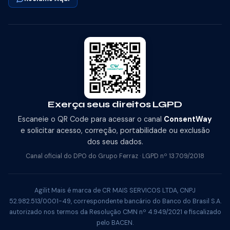
Exerça seus direitos LGPD
Escaneie o QR Code para acessar o canal
ConsentWay
e solicitar acesso, correção, portabilidade ou exclusão
dos seus dados.
Canal oficial do DPO do Grupo Ferraz · LGPD nº 13.709/2018
Agilit Mais é marca de CR MAIS SERVICOS LTDA, CNPJ
52.982.513/0001-49, correspondente bancário do Banco do Brasil S.A.
autorizado nos termos da Resolução CMN nº 4.949/2021 e fiscalizado
pelo BACEN.