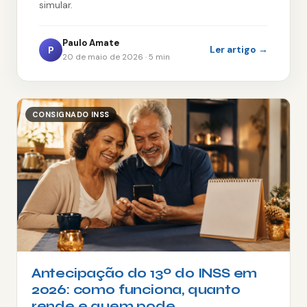
simular.
Ourocap
Paulo Amate
P
Ler artigo →
Painel Solar
20 de maio de 2026 · 5 min
CONSIGNADO INSS
Antecipação do 13º do INSS em
2026: como funciona, quanto
rende e quem pode