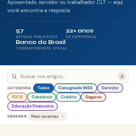
Aposentado, servidor ou trabalhador CLT — aqui
Consignado CLT
você encontra a resposta.
Saque-Aniversário FGTS
57
22+ anos
Antecipação do 13º
ARTIGOS PUBLICADOS
DE EXPERIÊNCIA
Banco do Brasil
Crédito Imobiliário
CORRESPONDENTE OFICIAL
Refinanciamento
Portabilidade
Todos
Consignado INSS
Servidor
CATEGORIA:
Crédito Pessoal
FGTS
Consórcio
Crédito
Seguros
Educação Financeira
CONSÓRCIO
ORDENAR:
Imóveis
Auto