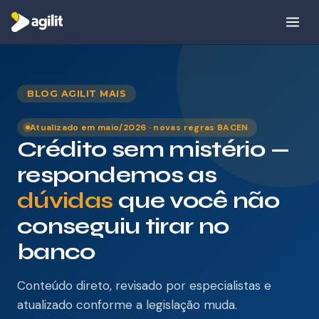
Por que a Agilit
BLOG AGILIT MAIS
Como funciona
Atualizado em maio/2026 · novas regras BACEN
Crédito sem mistério —
Sobre nós
respondemos as
Produtos
dúvidas
que você não
conseguiu tirar no
Blog
CRÉDITO
banco
Consignado INSS
Conteúdo direto, revisado por especialistas e
⚡ Simular crédito
Consignado Servidor
atualizado conforme a legislação muda.