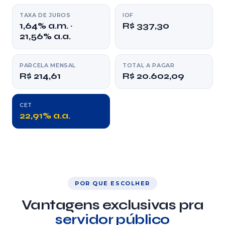
TAXA DE JUROS
IOF
1,64% a.m. ·
R$ 337,30
21,56% a.a.
PARCELA MENSAL
TOTAL A PAGAR
R$ 214,61
R$ 20.602,09
CET
22,91% a.a.
POR QUE ESCOLHER
Vantagens exclusivas pra
servidor público