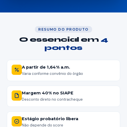
Painel Solar
Depoimentos
RESUMO DO PRODUTO
Dúvidas
O essencial em
4
pontos
⚡ Simular agora
A partir de 1,64% a.m.
Varia conforme convênio do órgão
Margem 40% no SIAPE
Desconto direto no contracheque
Estágio probatório libera
Não depende do score