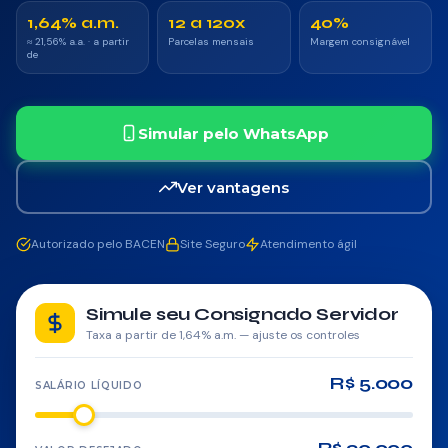
Saque-Aniversário FGTS
1,64% a.m.
12 a 120x
40%
≈ 21,56% a.a. · a partir
Parcelas mensais
Margem consignável
Antecipação do 13º
de
Crédito Imobiliário
Simular pelo WhatsApp
Refinanciamento
Ver vantagens
Portabilidade
Crédito Pessoal
Autorizado pelo BACEN
Site Seguro
Atendimento ágil
CONSÓRCIO
Simule seu Consignado Servidor
Taxa a partir de 1,64% a.m. — ajuste os controles
Imóveis
R$ 5.000
Auto
SALÁRIO LÍQUIDO
Moto