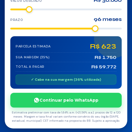
R$ 30.000
VALOR DESEJADO
Agronegócio
96 meses
PRAZO
Reforma
Serviços
R$ 623
PARCELA ESTIMADA
SEGUROS
R$ 1.750
SUA MARGEM (35%)
R$ 59.772
Vida
TOTAL A PAGAR
✓ Cabe na sua margem (36% utilizada)
Residencial
Auto
Continuar pelo WhatsApp
Prestamista
Estimativa preliminar com taxa de 1,64% a.m. (≈21,56% a.a.), prazos de 12 a 120
meses. Margem e taxa final variam conforme convênio do seu órgão (SIAPE,
estadual, municipal). CET informado na proposta do BB. Sujeito a aprovação.
Ourocap