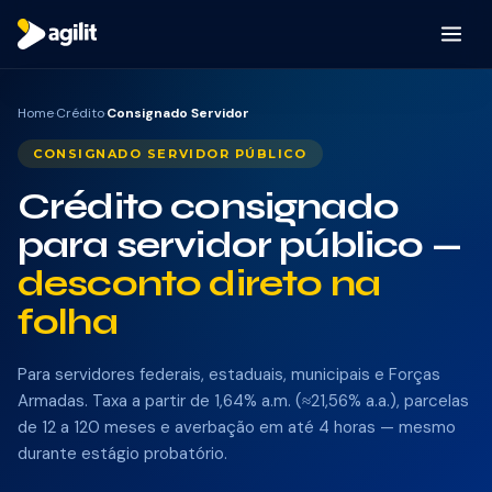
Por que a Agilit
Home
·
Crédito
·
Consignado Servidor
CONSIGNADO SERVIDOR PÚBLICO
Como funciona
Crédito consignado
Produtos
para servidor público —
desconto direto na
CRÉDITO
folha
Consignado INSS
Para servidores federais, estaduais, municipais e Forças
Consignado Servidor
Armadas. Taxa a partir de 1,64% a.m. (≈21,56% a.a.), parcelas
de 12 a 120 meses e averbação em até 4 horas — mesmo
Consignado CLT
durante estágio probatório.