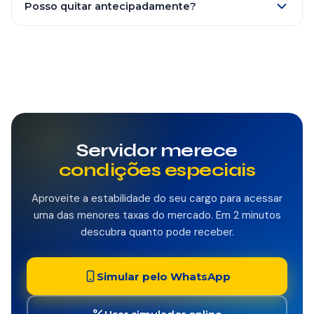
migra automaticamente do contracheque para o
Posso quitar antecipadamente?
benefício do INSS — sem renegociação. Taxa, prazo e
Sim, a qualquer momento. Direito a desconto
saldo permanecem iguais.
proporcional dos juros futuros (art. 52 §2 do CDC e
Resolução BCB nº 3.516/2007). Solicite o boleto pelo
WhatsApp — quitação em até 5 dias úteis.
Servidor merece
condições especiais
Aproveite a estabilidade do seu cargo para acessar
uma das menores taxas do mercado. Em 2 minutos
descubra quanto pode receber.
Simular pelo WhatsApp