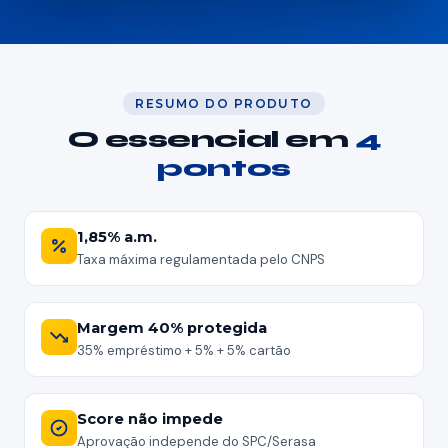
Painel Solar
Depoimentos
RESUMO DO PRODUTO
Dúvidas
O essencial em
4
pontos
⚡ Simular agora
1,85% a.m.
Taxa máxima regulamentada pelo CNPS
Margem 40% protegida
35% empréstimo + 5% + 5% cartão
Score não impede
Aprovação independe do SPC/Serasa