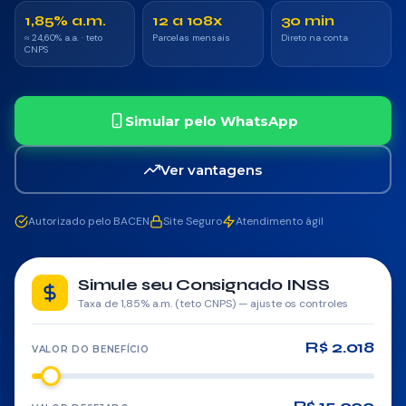
Saque-Aniversário FGTS
1,85% a.m.
12 a 108x
30 min
≈ 24,60% a.a. · teto
Parcelas mensais
Direto na conta
Antecipação do 13º
CNPS
Crédito Imobiliário
Simular pelo WhatsApp
Refinanciamento
Ver vantagens
Portabilidade
Crédito Pessoal
Autorizado pelo BACEN
Site Seguro
Atendimento ágil
CONSÓRCIO
Simule seu Consignado INSS
Taxa de 1,85% a.m. (teto CNPS) — ajuste os controles
Imóveis
R$ 2.018
Auto
VALOR DO BENEFÍCIO
Moto