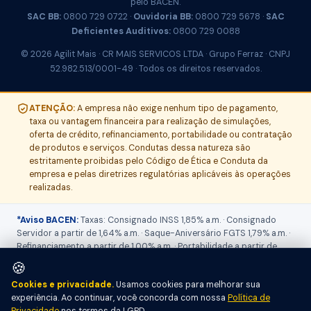
pelo BACEN.
SAC BB:
0800 729 0722 ·
Ouvidoria BB:
0800 729 5678 ·
SAC
Deficientes Auditivos:
0800 729 0088
© 2026 Agilit Mais · CR MAIS SERVICOS LTDA · Grupo Ferraz · CNPJ
52.982.513/0001-49 · Todos os direitos reservados.
ATENÇÃO:
A empresa não exige nenhum tipo de pagamento,
taxa ou vantagem financeira para realização de simulações,
oferta de crédito, refinanciamento, portabilidade ou contratação
de produtos e serviços. Condutas dessa natureza são
estritamente proibidas pelo Código de Ética e Conduta da
empresa e pelas diretrizes regulatórias aplicáveis às operações
realizadas.
*Aviso BACEN:
Taxas: Consignado INSS 1,85% a.m. · Consignado
Servidor a partir de 1,64% a.m. · Saque-Aniversário FGTS 1,79% a.m. ·
Refinanciamento a partir de 1,00% a.m. · Portabilidade a partir de
1,73% a.m. O
CET (Custo Efetivo Total)
será informado no ato do
🍪
atendimento, pois varia conforme produto, prazo, valor contratado,
Cookies e privacidade.
Usamos cookies para melhorar sua
IOF, seguros, tarifas e perfil de crédito. Operações sujeitas a análise
experiência. Ao continuar, você concorda com nossa
Política de
e aprovação pelo Banco do Brasil S.A. Informações sobre tarifas,