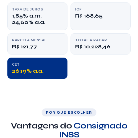
TAXA DE JUROS
IOF
1,85% a.m. ·
R$ 168,65
24,60% a.a.
PARCELA MENSAL
TOTAL A PAGAR
R$ 121,77
R$ 10.228,46
CET
26,19% a.a.
POR QUE ESCOLHER
Vantagens do
Consignado
INSS