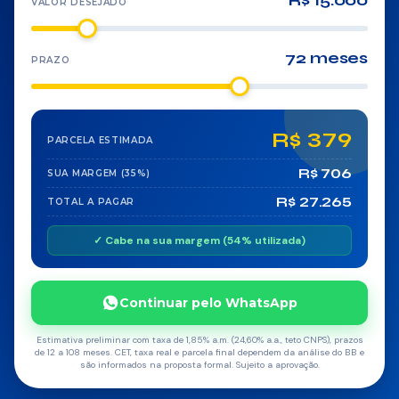
R$ 15.000
VALOR DESEJADO
Agronegócio
72 meses
PRAZO
Reforma
Serviços
R$ 379
PARCELA ESTIMADA
SEGUROS
R$ 706
SUA MARGEM (35%)
R$ 27.265
Vida
TOTAL A PAGAR
✓ Cabe na sua margem (54% utilizada)
Residencial
Auto
Continuar pelo WhatsApp
Prestamista
Estimativa preliminar com taxa de 1,85% a.m. (24,60% a.a., teto CNPS), prazos
de 12 a 108 meses. CET, taxa real e parcela final dependem da análise do BB e
são informados na proposta formal. Sujeito a aprovação.
Ourocap