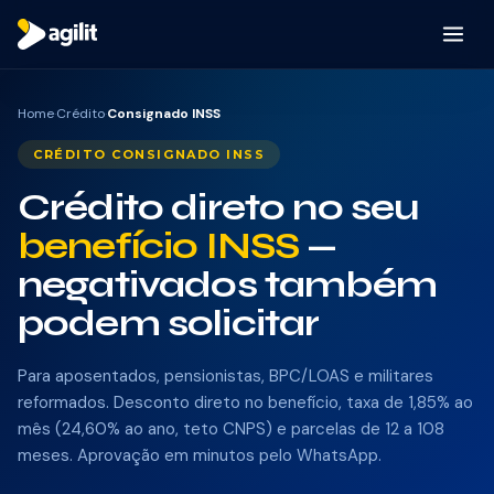
Por que a Agilit
Home
·
Crédito
·
Consignado INSS
CRÉDITO CONSIGNADO INSS
Como funciona
Crédito direto no seu
Produtos
benefício INSS
—
negativados também
CRÉDITO
podem solicitar
Consignado INSS
Para aposentados, pensionistas, BPC/LOAS e militares
Consignado Servidor
reformados. Desconto direto no benefício, taxa de 1,85% ao
mês (24,60% ao ano, teto CNPS) e parcelas de 12 a 108
Consignado CLT
meses. Aprovação em minutos pelo WhatsApp.