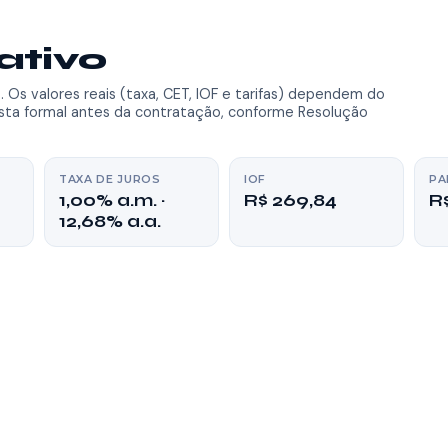
ativo
o
. Os valores reais (taxa, CET, IOF e tarifas) dependem do
osta formal antes da contratação, conforme Resolução
TAXA DE JUROS
IOF
PA
1,00% a.m. ·
R$ 269,84
R
12,68% a.a.