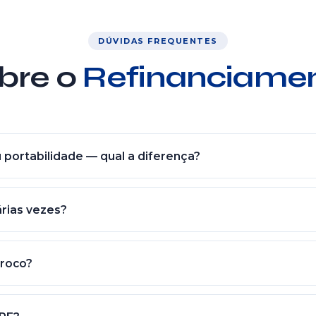
DÚVIDAS FREQUENTES
bre o
Refinanciame
 portabilidade — qual a diferença?
contrato pra outro banco mantendo saldo (só troca de credor pra 
car por contrato novo, geralmente com prazo maior — pode dar tro
árias vezes?
e = mesmo saldo, banco diferente. Refinanciamento = contrato no
lgumas parcelas entre cada refin (geralmente 4-6). Não recomen
a operação aumenta saldo total.
troco?
r atual, taxa nova vs antiga e prazo escolhido. Em geral, varia e