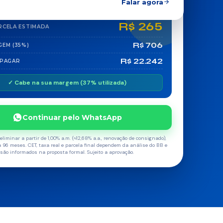
.
Falar agora
R$ 265
RCELA ESTIMADA
R$ 706
GEM (35%)
R$ 22.242
 PAGAR
✓ Cabe na sua margem (37% utilizada)
Continuar pelo WhatsApp
eliminar a partir de 1,00% a.m. (≈12,68% a.a., renovação de consignado),
a 96 meses. CET, taxa real e parcela final dependem da análise do BB e
são informados na proposta formal. Sujeito a aprovação.