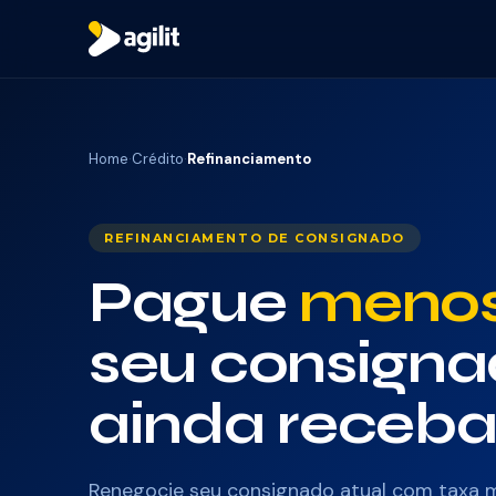
Home
·
Crédito
·
Refinanciamento
REFINANCIAMENTO DE CONSIGNADO
Pague
meno
seu consigna
ainda receba
Renegocie seu consignado atual com taxa m