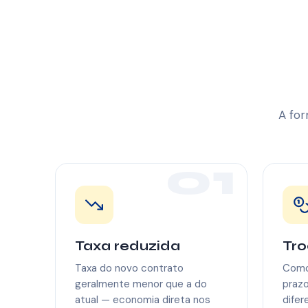
A for
01
Taxa reduzida
Tro
Taxa do novo contrato
Como
geralmente menor que a do
prazo
atual — economia direta nos
difer