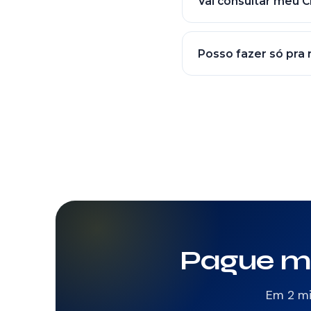
Vai consultar meu 
Não. Como o pagamento
podem refinanciar (suje
Posso fazer só pra 
Sim. É possível refina
receber troco. Útil qu
Pague m
Em 2 mi