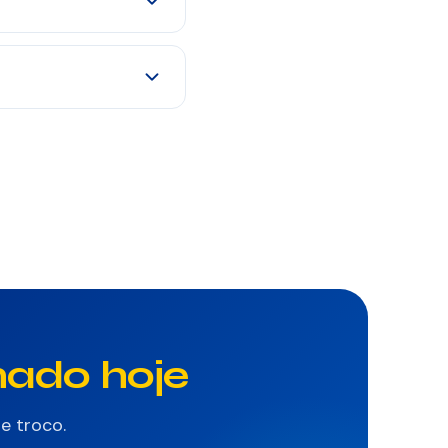
PF. Negativados também
o o prazo — sem
nado hoje
e troco.