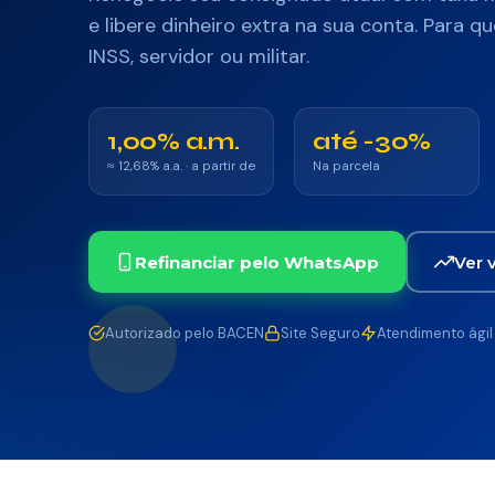
e libere dinheiro extra na sua conta. Para 
INSS, servidor ou militar.
1,00% a.m.
até -30%
≈ 12,68% a.a. · a partir de
Na parcela
Refinanciar pelo WhatsApp
Ver 
Autorizado pelo BACEN
Site Seguro
Atendimento ágil