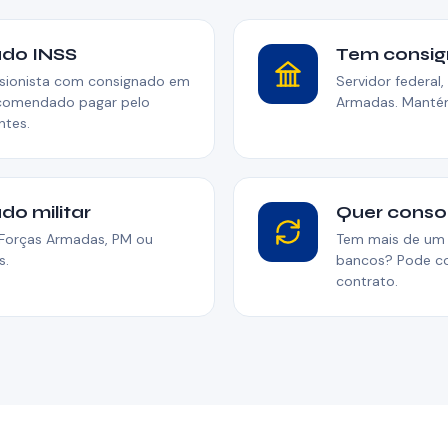
do INSS
Tem consig
sionista com consignado em
Servidor federal,
ecomendado pagar pelo
Armadas. Manté
ntes.
o militar
Quer consol
s Forças Armadas, PM ou
Tem mais de um 
s.
bancos? Pode co
contrato.