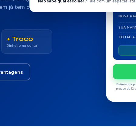
Não sabe qual escolher?
Fale com um especialista
quem já tem consignado
NOVA PA
SUA MAR
+ Troco
TOTAL A
Dinheiro na conta
vantagens
Estimativa pr
prazos de 12 