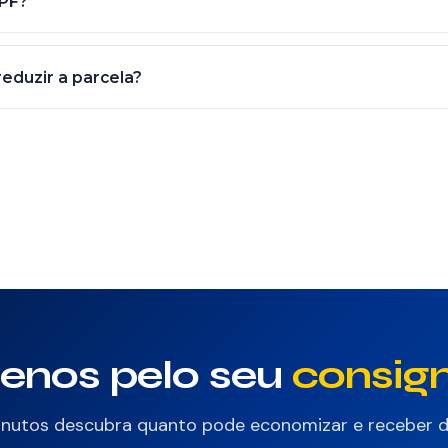
CPF?
 é por desconto direto, aprovação não depende do score do C
ito a análise e averbação do convênio).
reduzir a parcela?
nciar mantendo aproximadamente o mesmo saldo, apenas alongand
ando margem está apertada.
enos pelo seu
consig
nutos descubra quanto pode economizar e receber d