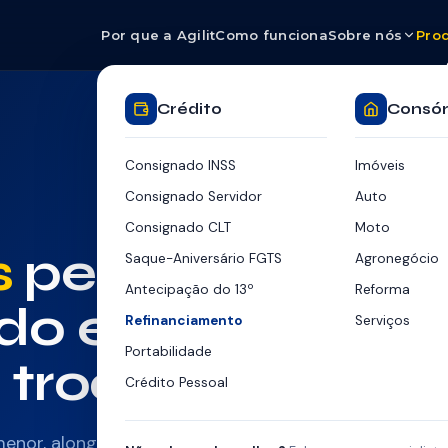
Por que a Agilit
Como funciona
Sobre nós
Pro
Crédito
Consór
Consignado INSS
Imóveis
Consignado Servidor
Auto
Si
Consignado CLT
Moto
Esti
s
pelo
Saque-Aniversário FGTS
Agronegócio
BENEFÍCIO 
Antecipação do 13º
Reforma
do e
Refinanciamento
Serviços
NOVO VALOR
Portabilidade
 troco
Crédito Pessoal
PRAZO
enor, alongue o prazo