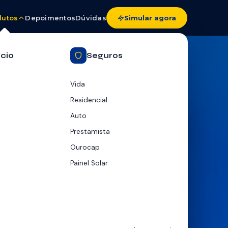
dutos
Depoimentos
Dúvidas
Simular agora
cio
Seguros
Vida
Residencial
mule seu Refinanciamento
Auto
mativa a partir de 1,00% a.m. — ajuste os controles
Prestamista
R$ 2.018
OU SALÁRIO
Ourocap
Painel Solar
R$ 15.000
 (SALDO + TROCO)
84 meses