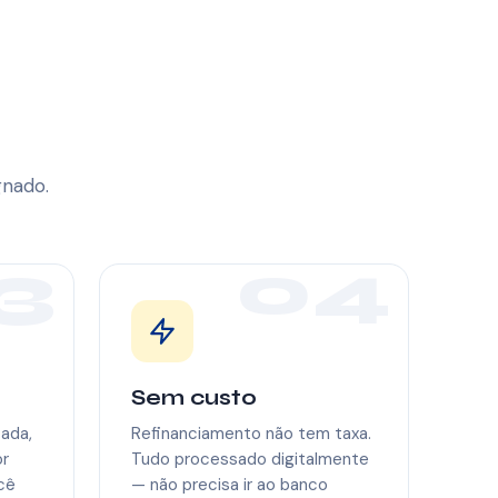
gnado.
3
04
Sem custo
ada,
Refinanciamento não tem taxa.
or
Tudo processado digitalmente
cê
— não precisa ir ao banco