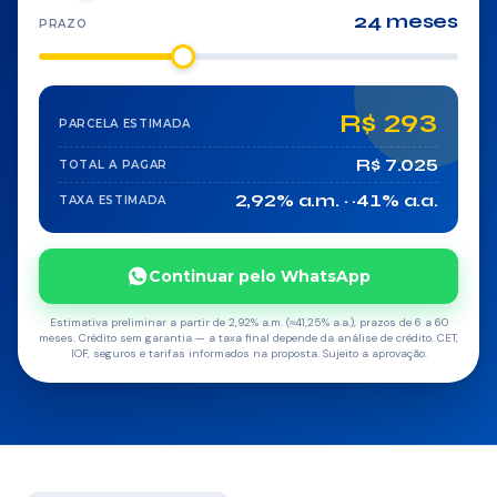
24 meses
PRAZO
Agronegócio
Reforma
R$ 293
PARCELA ESTIMADA
Serviços
R$ 7.025
TOTAL A PAGAR
2,92% a.m. · ~41% a.a.
TAXA ESTIMADA
SEGUROS
Vida
Continuar pelo WhatsApp
Residencial
Estimativa preliminar a partir de 2,92% a.m. (≈41,25% a.a.), prazos de 6 a 60
meses. Crédito sem garantia — a taxa final depende da análise de crédito. CET,
IOF, seguros e tarifas informados na proposta. Sujeito a aprovação.
Auto
Prestamista
Ourocap