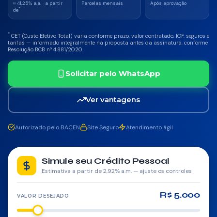
Saque-Aniversário FGTS
≈ 41,25% a.a. · a partir
Parcelas mensais
Após aprovação
*
de
Antecipação do 13º
*
CET (Custo Efetivo Total) varia conforme prazo, valor contratado, IOF, seguros e
tarifas — informado integralmente na proposta antes da assinatura, conforme
Crédito Imobiliário
Resolução BCB nº 4.881/2020.
Refinanciamento
Solicitar pelo WhatsApp
Portabilidade
Ver vantagens
Crédito Pessoal
Autorizado pelo BACEN
Site Seguro
Atendimento ágil
CONSÓRCIO
Simule seu Crédito Pessoal
Imóveis
Estimativa a partir de 2,92% a.m. — ajuste os controles
Auto
R$ 5.000
VALOR DESEJADO
Moto