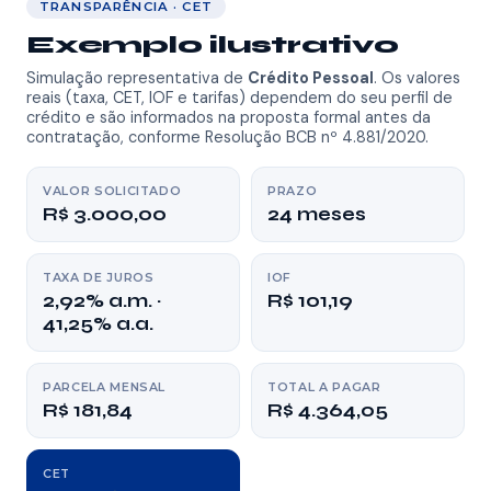
TRANSPARÊNCIA · CET
Painel Solar
Exemplo ilustrativo
Simulação representativa de
Crédito Pessoal
. Os valores
Depoimentos
reais (taxa, CET, IOF e tarifas) dependem do seu perfil de
crédito e são informados na proposta formal antes da
contratação, conforme Resolução BCB nº 4.881/2020.
Dúvidas
VALOR SOLICITADO
PRAZO
R$ 3.000,00
24 meses
⚡ Simular agora
TAXA DE JUROS
IOF
2,92% a.m. ·
R$ 101,19
41,25% a.a.
PARCELA MENSAL
TOTAL A PAGAR
R$ 181,84
R$ 4.364,05
CET