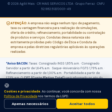
© 2026 Agilit Mais · CR MAIS SERVICOS LTDA · Grupo Ferraz · CNPJ
52.982.513/0001-49
ATENÇÃO:
A empresa não exige nenhum tipo de pagamento,
taxa ou vantagem financeira para realização de simulações,
oferta de crédito, refinanciamento, portabilidade ou contratação
de produtos e serviços. Condutas dessa natureza são
estritamente proibidas pelo Código de Ética e Conduta da
empresa e pelas diretrizes regulatórias aplicáveis às operações
realizadas.
*Aviso BACEN:
Taxas: Consignado INSS 1,85% a.m. · Consignado
Servidor a partir de 1,64% a.m. · Saque-Aniversário FGTS 1,79% a.m. ·
Refinanciamento a partir de 1,00% a.m. · Portabilidade a partir de
1,73% a.m. O
CET (Custo Efetivo Total)
será informado no ato do
atendimento, pois varia conforme produto, prazo, valor contratado,
🍪
IOF, seguros, tarifas e perfil de crédito. Operações sujeitas a análise
Cookies e privacidade.
Ao continuar, você concorda com nossa
e aprovação pelo Banco do Brasil S.A. Informações sobre tarifas,
Política de Privacidade
nos termos da LGPD.
IOF, seguros e demais encargos disponíveis na proposta final.
Todas as operações são realizadas pelo Banco do Brasil S.A. (CNPJ
Apenas necessários
Aceitar todos
00.000.000/0001-91). Conforme Resolução BCB nº 4.881/2020.