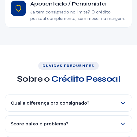
Aposentado / Pensionista
Já tem consignado no limite? O crédito
pessoal complementa, sem mexer na margem.
DÚVIDAS FREQUENTES
Sobre o
Crédito Pessoal
Qual a diferença pro consignado?
Consignado:
taxa baixa (a partir de 1,85% a.m.),
pagamento por desconto em folha, restrito a perfis com
Score baixo é problema?
vínculo formal.
Crédito Pessoal:
taxa maior (a partir de
Score baixo dificulta mas não impede automaticamente.
2,92% a.m.) por não ter garantia em folha. Aceita CLT,