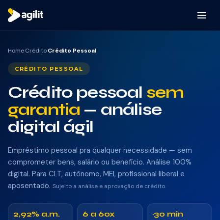
Por que a Agilit
Home
·
Crédito
·
Crédito Pessoal
CRÉDITO PESSOAL
Como funciona
Crédito pessoal
sem
Produtos
garantia
— análise
digital ágil
CRÉDITO
Empréstimo pessoal pra qualquer necessidade — sem
Consignado INSS
comprometer bens, salário ou benefício. Análise 100%
digital. Para CLT, autônomo, MEI, profissional liberal e
Consignado Servidor
aposentado.
Sujeito a análise e aprovação de crédito.
Consignado CLT
2,92% a.m.
6 a 60x
~30 min