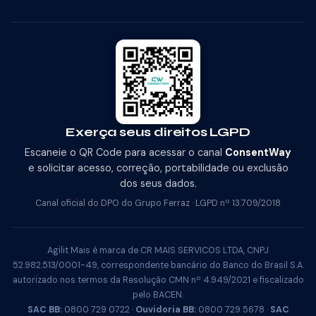
Exerça seus direitos LGPD
Escaneie o QR Code para acessar o canal
ConsentWay
e solicitar acesso, correção, portabilidade ou exclusão
dos seus dados.
Canal oficial do DPO do Grupo Ferraz · LGPD nº 13.709/2018
Agilit Mais é marca de CR MAIS SERVICOS LTDA, CNPJ
52.982.513/0001-49, correspondente bancário do Banco do Brasil S.A.
autorizado nos termos da Resolução CMN nº 4.949/2021 e fiscalizado
pelo BACEN.
SAC BB:
0800 729 0722 ·
Ouvidoria BB:
0800 729 5678 ·
SAC