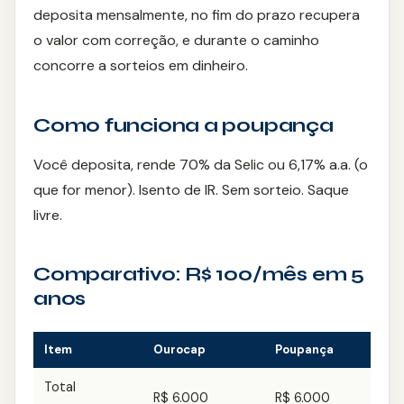
deposita mensalmente, no fim do prazo recupera
Moto
o valor com correção, e durante o caminho
concorre a sorteios em dinheiro.
Agronegócio
Como funciona a poupança
Reforma
Você deposita, rende 70% da Selic ou 6,17% a.a. (o
Serviços
que for menor). Isento de IR. Sem sorteio. Saque
livre.
SEGUROS
Vida
Comparativo: R$ 100/mês em 5
anos
Residencial
Auto
Item
Ourocap
Poupança
Prestamista
Total
R$ 6.000
R$ 6.000