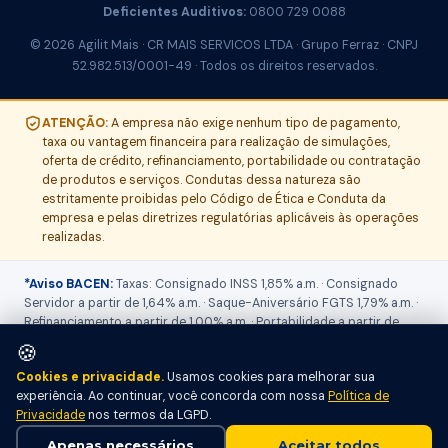
Deficientes Auditivos:
0800 729 0088
© 2026 Agilit Mais · CR MAIS SERVICOS LTDA · Grupo Ferraz · CNPJ
52.982.513/0001-49 · Todos os direitos reservados.
ATENÇÃO:
A empresa não exige nenhum tipo de pagamento,
taxa ou vantagem financeira para realização de simulações,
oferta de crédito, refinanciamento, portabilidade ou contratação
de produtos e serviços. Condutas dessa natureza são
estritamente proibidas pelo Código de Ética e Conduta da
empresa e pelas diretrizes regulatórias aplicáveis às operações
realizadas.
*Aviso BACEN:
Taxas: Consignado INSS 1,85% a.m. · Consignado
Servidor a partir de 1,64% a.m. · Saque-Aniversário FGTS 1,79% a.m. ·
Refinanciamento a partir de 1,00% a.m. · Portabilidade a partir de
1,73% a.m. O
CET (Custo Efetivo Total)
será informado no ato do
🍪
atendimento, pois varia conforme produto, prazo, valor contratado,
Cookies e privacidade.
Usamos cookies para melhorar sua
IOF, seguros, tarifas e perfil de crédito. Operações sujeitas a análise
experiência. Ao continuar, você concorda com nossa
Política de
e aprovação pelo Banco do Brasil S.A. Informações sobre tarifas,
Privacidade
nos termos da LGPD.
IOF, seguros e demais encargos disponíveis na proposta final.
Todas as operações são realizadas pelo Banco do Brasil S.A. (CNPJ
Apenas necessários
Aceitar todos