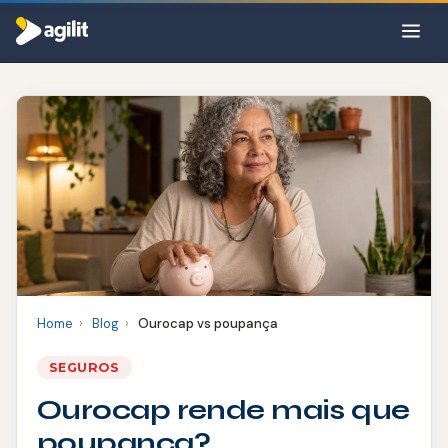
Por que a Agilit
Como funciona
Sobre nós
Produtos
Blog
CRÉDITO
Home
›
Blog
›
Ourocap vs poupança
Consignado INSS
SEGUROS
⚡ Cotar seguro
Ourocap rende mais que
Consignado Servidor
poupança?