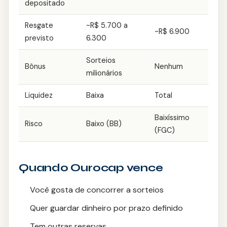
depositado
Ourocap
Resgate
~R$ 5.700 a
~R$ 6.900
previsto
6.300
Painel Solar
Sorteios
Bônus
Nenhum
milionários
Liquidez
Baixa
Total
Baixíssimo
Risco
Baixo (BB)
(FGC)
Quando Ourocap vence
Você gosta de concorrer a sorteios
Quer guardar dinheiro por prazo definido
Tem outras reservas