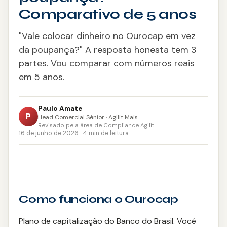
Consignado CLT
Comparativo de 5 anos
Saque-Aniversário FGTS
"Vale colocar dinheiro no Ourocap em vez
da poupança?" A resposta honesta tem 3
Antecipação do 13º
partes. Vou comparar com números reais
em 5 anos.
Crédito Imobiliário
Refinanciamento
Paulo Amate
P
Head Comercial Sênior · Agilit Mais
Revisado pela área de Compliance Agilit
Portabilidade
16 de junho de 2026 · 4 min de leitura
Crédito Pessoal
CONSÓRCIO
Como funciona o Ourocap
Imóveis
Plano de capitalização do Banco do Brasil. Você
Auto