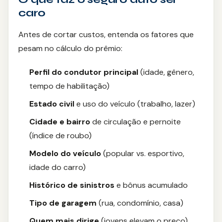
caro
Moto
Antes de cortar custos, entenda os fatores que
Agronegócio
pesam no cálculo do prêmio:
Reforma
Perfil do condutor principal
(idade, gênero,
tempo de habilitação)
Serviços
Estado civil
e uso do veículo (trabalho, lazer)
Cidade e bairro
de circulação e pernoite
SEGUROS
(índice de roubo)
Vida
Modelo do veículo
(popular vs. esportivo,
Residencial
idade do carro)
Histórico de sinistros
e bônus acumulado
Auto
Tipo de garagem
(rua, condomínio, casa)
Prestamista
Quem mais dirige
(jovens elevam o preço)