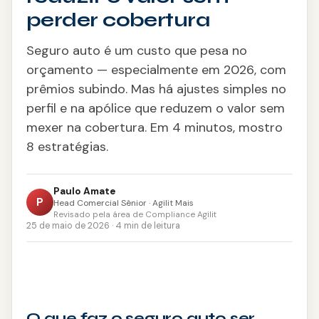
Consignado CLT
perder cobertura
Saque-Aniversário FGTS
Seguro auto é um custo que pesa no
orçamento — especialmente em 2026, com
Antecipação do 13º
prêmios subindo. Mas há ajustes simples no
perfil e na apólice que reduzem o valor sem
Crédito Imobiliário
mexer na cobertura. Em 4 minutos, mostro
Refinanciamento
8 estratégias.
Portabilidade
Paulo Amate
P
Head Comercial Sênior · Agilit Mais
Crédito Pessoal
Revisado pela área de Compliance Agilit
25 de maio de 2026 · 4 min de leitura
CONSÓRCIO
Imóveis
Auto
O que faz o seguro auto ser