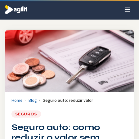
Por que a Agilit
Como funciona
Sobre nós
Produtos
Blog
CRÉDITO
Home
›
Blog
›
Seguro auto: reduzir valor
Consignado INSS
SEGUROS
⚡ Cotar seguro
Seguro auto: como
Consignado Servidor
reduzir o valor sem