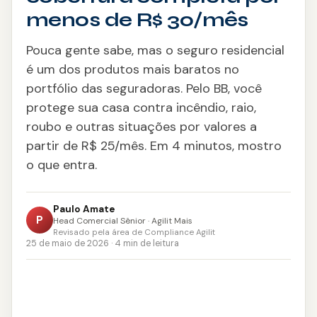
Consignado CLT
menos de R$ 30/mês
Saque-Aniversário FGTS
Pouca gente sabe, mas o seguro residencial
é um dos produtos mais baratos no
Antecipação do 13º
portfólio das seguradoras. Pelo BB, você
protege sua casa contra incêndio, raio,
Crédito Imobiliário
roubo e outras situações por valores a
Refinanciamento
partir de R$ 25/mês. Em 4 minutos, mostro
o que entra.
Portabilidade
Paulo Amate
Crédito Pessoal
P
Head Comercial Sênior · Agilit Mais
Revisado pela área de Compliance Agilit
25 de maio de 2026 · 4 min de leitura
CONSÓRCIO
Imóveis
Auto