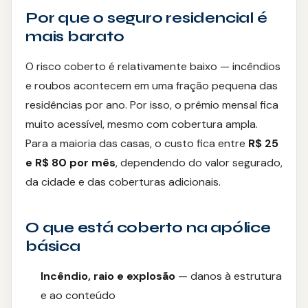
Por que o seguro residencial é
Moto
mais barato
Agronegócio
O risco coberto é relativamente baixo — incêndios
e roubos acontecem em uma fração pequena das
Reforma
residências por ano. Por isso, o prêmio mensal fica
muito acessível, mesmo com cobertura ampla.
Serviços
Para a maioria das casas, o custo fica entre
R$ 25
e R$ 80 por mês
, dependendo do valor segurado,
SEGUROS
da cidade e das coberturas adicionais.
Vida
O que está coberto na apólice
Residencial
básica
Auto
Incêndio, raio e explosão
— danos à estrutura
Prestamista
e ao conteúdo