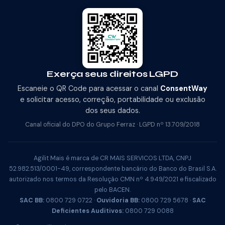
Exerça seus direitos LGPD
Escaneie o QR Code para acessar o canal
ConsentWay
e solicitar acesso, correção, portabilidade ou exclusão
dos seus dados.
Canal oficial do DPO do Grupo Ferraz · LGPD nº 13.709/2018
Agilit Mais é marca de CR MAIS SERVICOS LTDA, CNPJ
52.982.513/0001-49, correspondente bancário do Banco do Brasil S.A.
autorizado nos termos da Resolução CMN nº 4.949/2021 e fiscalizado
pelo BACEN.
SAC BB:
0800 729 0722 ·
Ouvidoria BB:
0800 729 5678 ·
SAC
Deficientes Auditivos:
0800 729 0088