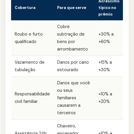
Acréscimo
Cobertura
Para que serve
típico no
prêmio
Cobre
Roubo e furto
subtração de
+30% a
qualificado
bens por
+60%
arrombamento
Vazamento de
Danos por cano
+15% a
tubulação
estourado
+30%
Danos que você
ou seus
Responsabilidade
+10% a
familiares
civil familiar
+20%
causarem a
terceiros
Chaveiro,
Assistência 24h
encanador,
+10% a