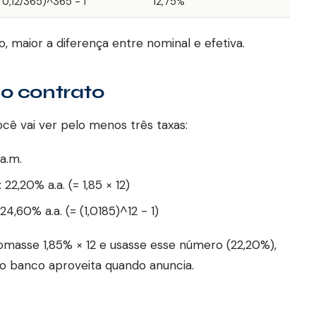
+ 0,12/365)^365 - 1
12,75%
, maior a diferença entre nominal e efetiva.
o contrato
cê vai ver pelo menos três taxas:
 a.m.
 22,20% a.a. (= 1,85 × 12)
24,60% a.a. (= (1,0185)^12 - 1)
omasse 1,85% × 12 e usasse esse número (22,20%),
o banco aproveita quando anuncia.