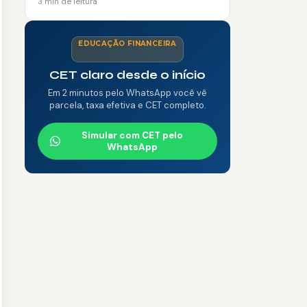
3 min de leitura
EDUCAÇÃO FINANCEIRA
CET claro desde o início
Em 2 minutos pelo WhatsApp você vê
parcela, taxa efetiva e CET completo.
Simular com CET pelo
WhatsApp
🎁 CAMPANHA ATIVA
Pode Parcelar:
50% off na
tarifa
Aproveitar →