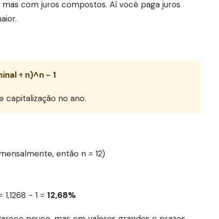
), mas com juros compostos. Aí você paga juros
aior.
inal ÷ n)^n − 1
 capitalização no ano.
 mensalmente, então n = 12)
= 1,1268 - 1 =
12,68%
 Parece pouco, mas em valores grandes e prazos