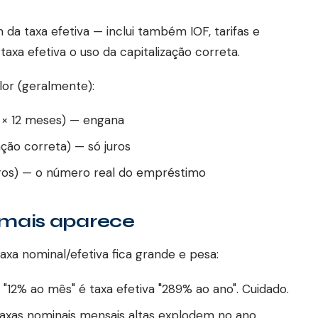
 da taxa efetiva — inclui também IOF, tarifas e
a efetiva o uso da capitalização correta.
lor (geralmente):
s × 12 meses) — engana
ção correta) — só juros
guros) — o número real do empréstimo
 mais aparece
axa nominal/efetiva fica grande e pesa:
"12% ao mês" é taxa efetiva "289% ao ano". Cuidado.
xas nominais mensais altas explodem no ano.