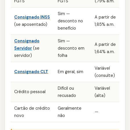
FGTS
FGTS
1,79% a.m.
Sim —
Consignado INSS
A partir de
desconto no
(se aposentado)
1,85% a.m.
benefício
Consignado
Sim —
A partir de
Servidor
(se
desconto em
1,64% a.m.
servidor)
folha
Variável
Consignado CLT
Em geral, sim
(consulte)
Difícil ou
Variável
Crédito pessoal
recusado
(alta)
Cartão de crédito
Geralmente
—
novo
não