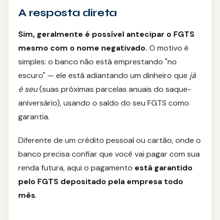
A resposta direta
Moto
Sim, geralmente é possível antecipar o FGTS
Agronegócio
mesmo com o nome negativado.
O motivo é
simples: o banco não está emprestando "no
Reforma
escuro" — ele está adiantando um dinheiro que
já
é seu
(suas próximas parcelas anuais do saque-
Serviços
aniversário), usando o saldo do seu FGTS como
garantia.
SEGUROS
Vida
Diferente de um crédito pessoal ou cartão, onde o
banco precisa confiar que você vai pagar com sua
Residencial
renda futura, aqui o pagamento
está garantido
pelo FGTS depositado pela empresa todo
Auto
mês
.
Prestamista