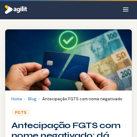
Por que a Agilit
Como funciona
Sobre nós
Produtos
Blog
CRÉDITO
Home
›
Blog
›
Antecipação FGTS com nome negativado
Consignado INSS
FGTS
⚡ Antecipar mesmo negativado
Antecipação FGTS com
Consignado Servidor
nome negativado: dá