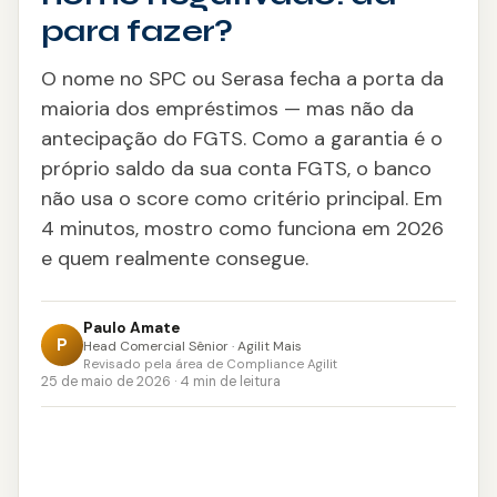
Consignado CLT
para fazer?
Saque-Aniversário FGTS
O nome no SPC ou Serasa fecha a porta da
maioria dos empréstimos — mas não da
Antecipação do 13º
antecipação do FGTS. Como a garantia é o
próprio saldo da sua conta FGTS, o banco
Crédito Imobiliário
não usa o score como critério principal. Em
Refinanciamento
4 minutos, mostro como funciona em 2026
e quem realmente consegue.
Portabilidade
Paulo Amate
Crédito Pessoal
P
Head Comercial Sênior · Agilit Mais
Revisado pela área de Compliance Agilit
25 de maio de 2026 · 4 min de leitura
CONSÓRCIO
Imóveis
Auto