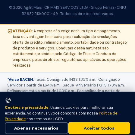
© 2026 Agilit Mais · CR MAIS SERVICOS LTDA · Grupo Ferraz · CNPJ
52.982.513/0001-49 · Todos os direitos reservados.
ATENÇÃO:
A empresa não exige nenhum tipo de pagamento,
taxa ou vantagem financeira para realização de simulações,
oferta de crédito, refinanciamento, portabilidade ou contratação
de produtos e serviços. Condutas dessa natureza são
estritamente proibidas pelo Código de Ética e Conduta da
empresa e pelas diretrizes regulatórias aplicáveis às operações
realizadas.
*Aviso BACEN:
Taxas: Consignado INSS 1,85% a.m. · Consignado
Servidor a partir de 1,64% a.m. · Saque-Aniversário FGTS 1,79% a.m. ·
Refinanciamento a partir de 1,00% a.m. · Portabilidade a partir de
1,73% a.m. O
CET (Custo Efetivo Total)
será informado no ato do
🍪
atendimento, pois varia conforme produto, prazo, valor contratado,
Cookies e privacidade.
Usamos cookies para melhorar sua
IOF, seguros, tarifas e perfil de crédito. Operações sujeitas a análise
experiência. Ao continuar, você concorda com nossa
Política de
e aprovação pelo Banco do Brasil S.A. Informações sobre tarifas,
Privacidade
nos termos da LGPD.
IOF, seguros e demais encargos disponíveis na proposta final.
Todas as operações são realizadas pelo Banco do Brasil S.A. (CNPJ
Apenas necessários
Aceitar todos
00.000.000/0001-91). Conforme Resolução BCB nº 4.881/2020.